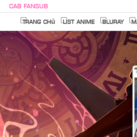
Cab Fansub
Trang chủ
List anime
Bluray
M