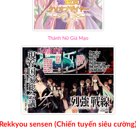
Thánh Nữ Giả Mạo
Rekkyou sensen (Chiến tuyến siêu cường