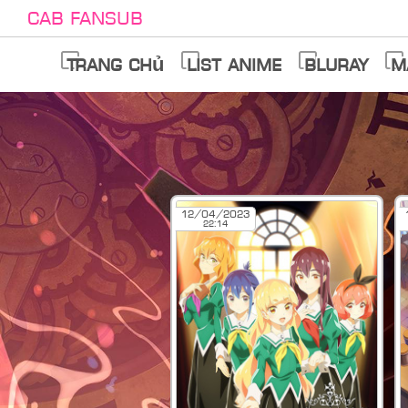
Cab Fansub
Trang chủ
List anime
Bluray
M
12/04/2023
22:14