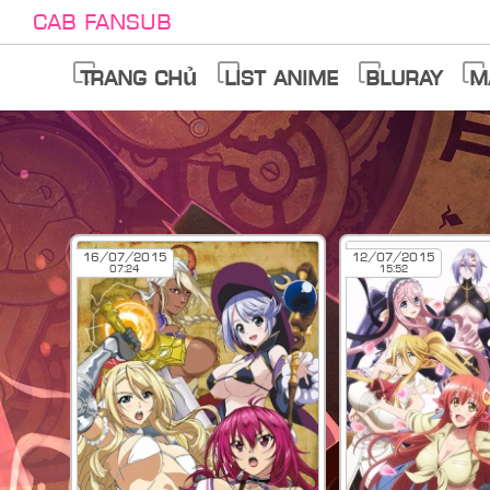
Cab Fansub
Trang chủ
List anime
Bluray
M
16/07/2015
12/07/2015
07:24
15:52