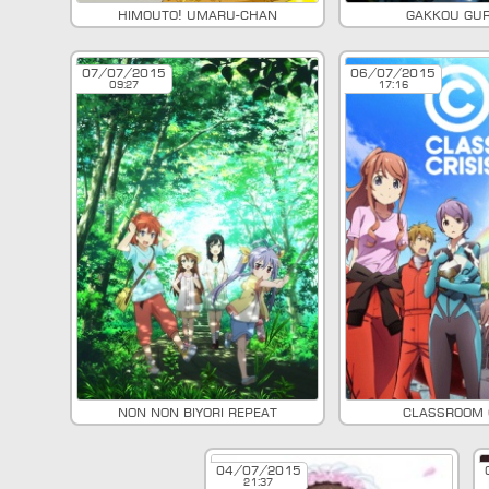
Himouto! Umaru-chan
Gakkou Gur
07/07/2015
06/07/2015
09:27
17:16
Non Non Biyori Repeat
Classroom 
04/07/2015
21:37