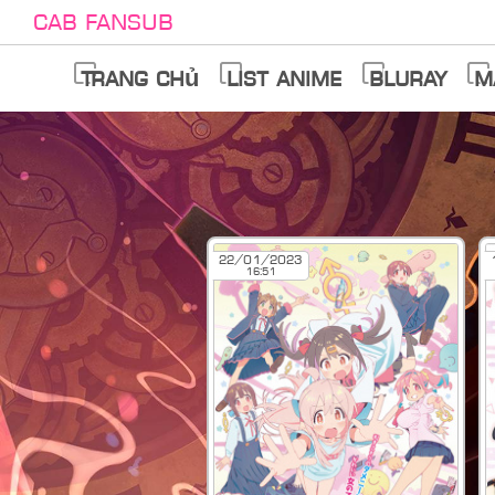
Cab Fansub
Trang chủ
List anime
Bluray
M
22/01/2023
16:51