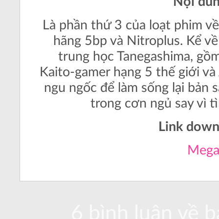
Nội du
Là phần thứ 3 của loạt phim v
hãng 5bp và Nitroplus. Kể v
trung học Tanegashima, gồm 
Kaito-gamer hạng 5 thế giới và
ngu ngốc để làm sống lại bản 
trong cơn ngủ say vì t
Link down
Meg
6 bình luận về bà