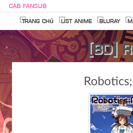
Cab Fansub
Trang chủ
List anime
Bluray
M
[BD] 
Robotics