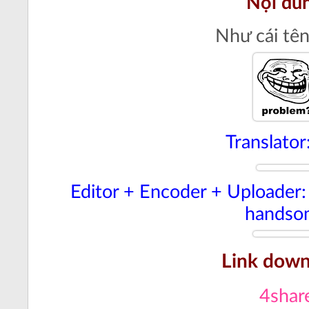
Nội du
Như cái tên
Translator
Editor + Encoder + Uploader: 
handso
Link down
4shar