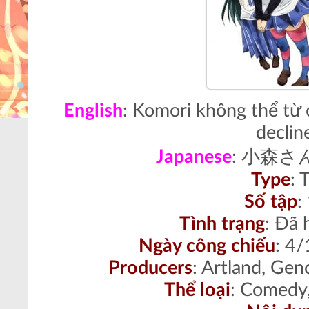
English
:
Komori không thể từ c
declin
Japanese
:
小森さ
Type
:
T
Số tập
:
Tình trạng
:
Đã h
Ngày công chiếu
:
4/
Producers
:
Artland, Gen
Thể loại
:
Comedy, 