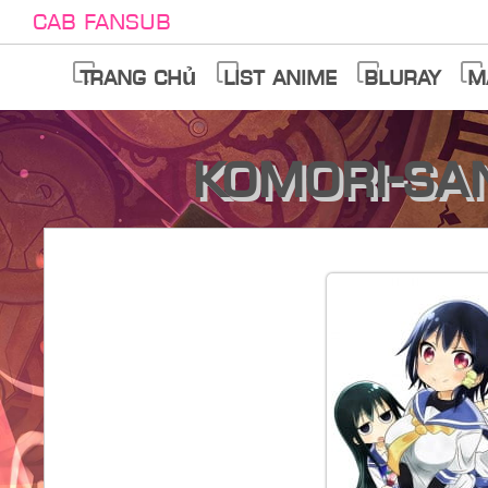
Cab Fansub
Trang chủ
List anime
Bluray
M
Komori-sa