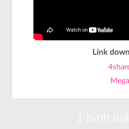
Link down
4shar
Meg
1 bình luậ