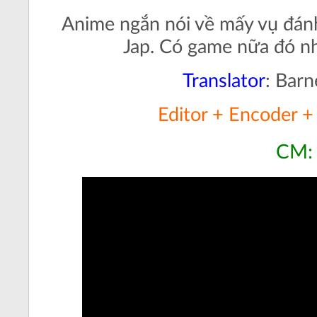
Anime ngắn nói về mấy vụ đánh
Jap. Có game nữa đó nh
Translator
:
Barn
Editor + Encoder +
CM: