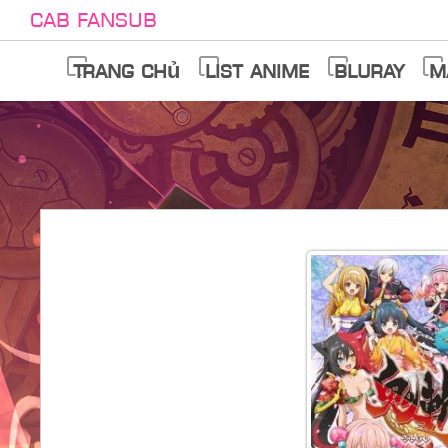
Cab Fansub
Trang chủ
List anime
Bluray
M