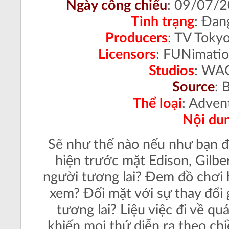
Ngày công chiếu
: 09/07/
Tình trạng
:
Đang
Producers
:
TV Tokyo
Licensors
:
FUNimatio
Studios
:
WAO
Source
:
B
Thể loại
:
Advent
Nội du
Sẽ như thế nào nếu như bạn đ
hiện trước mặt Edison, Gilbert
người tương lai? Đem đồ chơi h
xem?
Đối mặt với sự thay đổi 
tương lai? Liệu việc đi về qu
khiến mọi thứ diễn ra theo ch