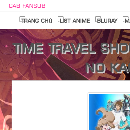
Cab Fansub
Trang chủ
List anime
Bluray
M
Time Travel Sho
no Ka