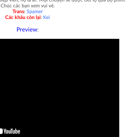
ệp viên, họ là ai? Mọi chuyện sẽ được tiết lộ qua bộ phim.
Chúc các bạn xem vui vẻ.
Trans
:
Spamer
Các khâu còn lại
:
Kei
Preview
: