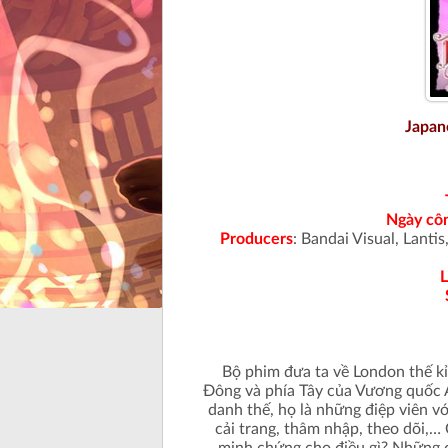
Japan
Ngày cô
Producers
:
Bandai Visual, Lanti
L
Bộ phim đưa ta về London thế kỉ
Đông và phía Tây của Vương quốc A
danh thế, họ là những điệp viên 
cải trang, thâm nhập, theo dõi,…