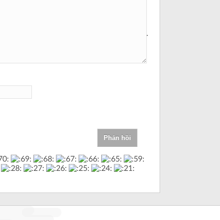
trong trình
duyệt này cho
lần bình luận
kế tiếp của tôi.