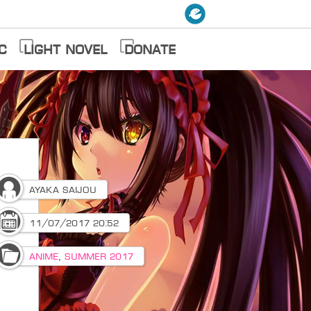
c
Light Novel
Donate
Ayaka Saijou
11/07/2017 20:52
Anime
,
Summer 2017