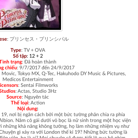
ese
:
プリンセス・プリンシパル
Type
:
TV + OVA
Số tập
: 12 + 2
Tình trạng
:
Đã hoàn thành
ng chiếu
: 9/7/2017 đến 24/9/2017
s, Movic, Tokyo MX, Q-Tec, Hakuhodo DY Music & Pictures,
Medicos Entertainment
icensors
:
Sentai Filmworks
Studios
:
Actas, Studio 3Hz
Source
:
Nguyên tác
Thể loại
:
Action
Nội dung
:
 19, nơi bị ngăn cách bởi một bức tường phân chia ra phía
lbion. Năm cô gái dưới vỏ bọc là nữ sinh trong một học viện
với những khả năng không tưởng, họ làm những nhiệm vụ như
 Chuyện gì xảy ra với London thế kỉ 19? Những bức tường là