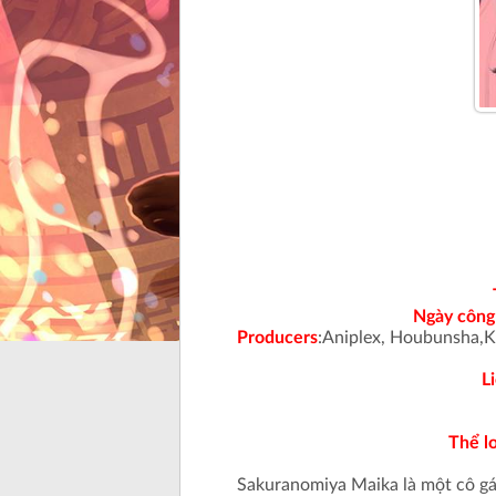
Ngày công
Producers
:Aniplex, Houbunsha,K
L
Thể lo
Sakuranomiya Maika là một cô gái