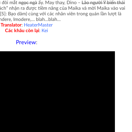
vì đôi mắt
ngọc ngà
ấy. May thay, Dino –
Lão người Ý biến thái
cách” nhận ra được tiềm năng của Maika và mời Maika vào vai
[S]: Bạo dâm) cùng với các nhân viên trong quán lần lượt là
ndere, Imodere,… blah…blah…
Translator
:
HeaterMaster
Các khâu còn lại
:
Kei
Preview
: