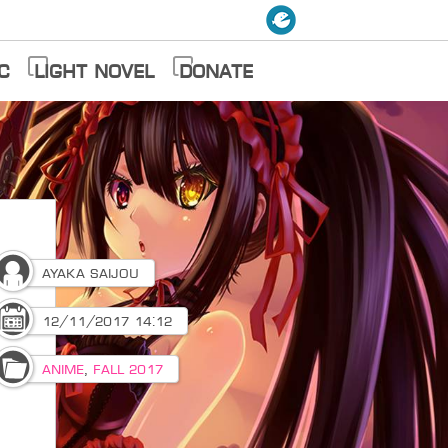
c
Light Novel
Donate
Ayaka Saijou
12/11/2017 14:12
Anime
,
Fall 2017