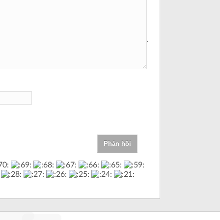
và trang web
trong trình
duyệt này cho
lần bình luận
kế tiếp của tôi.