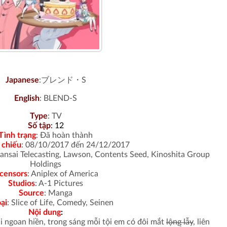
Japanese
:ブレンド・S
English
:
BLEND-S
Type
:
TV
Số tập
: 12
Tình trạng
:
Đã hoàn thành
 chiếu
: 08/10/2017 đến 24/12/2017
ansai Telecasting, Lawson, Contents Seed, Kinoshita Group
Holdings
icensors
: Aniplex of America
Studios
: A-1 Pictures
Source
:
Manga
ại
: Slice of Life, Comedy, Seinen
Nội dung
:
 ngoan hiền, trong sáng mỗi tội em có đôi mắt
lộng lẫy
, liên