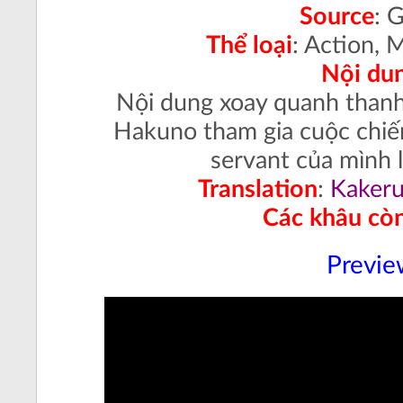
Source
: 
Thể loại
: Action, 
Nội du
Nội dung xoay quanh thanh 
Hakuno tham gia cuộc chiế
servant của mình 
Translation
:
Kaker
Các khâu còn
Previe