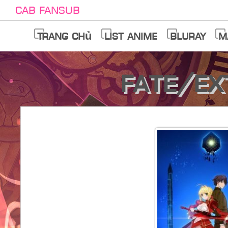
Cab Fansub
Trang chủ
List anime
Bluray
M
Fate/Ex