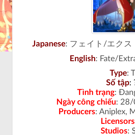
Japanese
: フェイト/エク
English
:
Fate/Extr
Type
:
T
Số tập
:
Tình trạng
:
Đang
Ngày công chiếu
: 28
Producers
: Aniplex, 
Licensors
Studios
: 