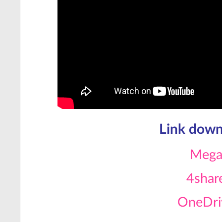
Link down
Meg
4shar
OneDri