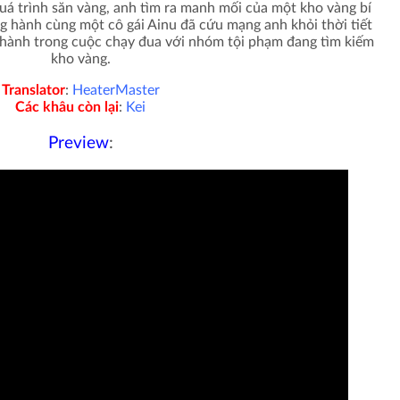
quá trình săn vàng, anh tìm ra manh mối của một kho vàng bí
 hành cùng một cô gái Ainu đã cứu mạng anh khỏi thời tiết
g hành trong cuộc chạy đua với nhóm tội phạm đang tìm kiếm
kho vàng.
Translator
:
HeaterMaster
Các khâu còn lại
:
Kei
Preview
: