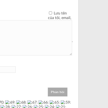
Lưu tên
của tôi, email,
và trang web
trong trình
duyệt này cho
lần bình luận
kế tiếp của tôi.