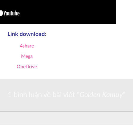
Link download
:
4share
Mega
OneDrive
1 bình luận về bài viết "
Golden Kamuy
"