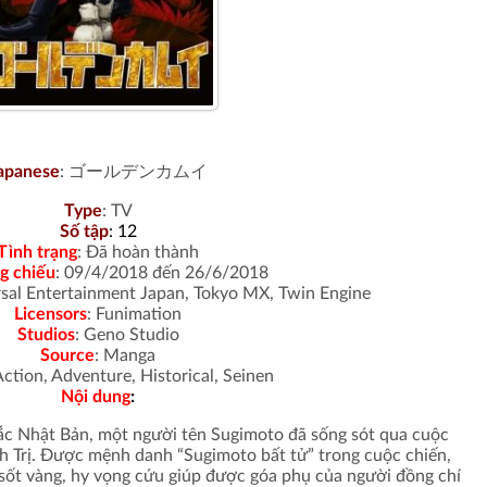
apanese
: ゴールデンカムイ
Type
: TV
Số tập
: 12
Tình trạng
:
Đã hoàn thành
g chiếu
: 09/4/2018 đến 26/6/2018
sal Entertainment Japan, Tokyo MX, Twin Engine
Licensors
: Funimation
Studios
: Geno Studio
Source
:
Manga
Action, Adventure, Historical, Seinen
Nội dung
:
ắc Nhật Bản, một người tên Sugimoto đã sống sót qua cuộc
h Trị. Được mệnh danh “Sugimoto bất tử” trong cuộc chiến,
 sốt vàng, hy vọng cứu giúp được góa phụ của người đồng chí