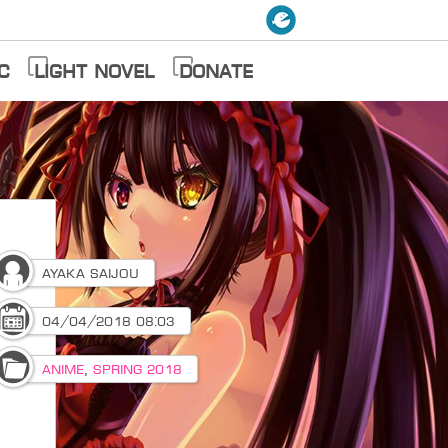
c
Light Novel
Donate
Ayaka Saijou
04/04/2018 08:03
Anime
,
Spring 2018