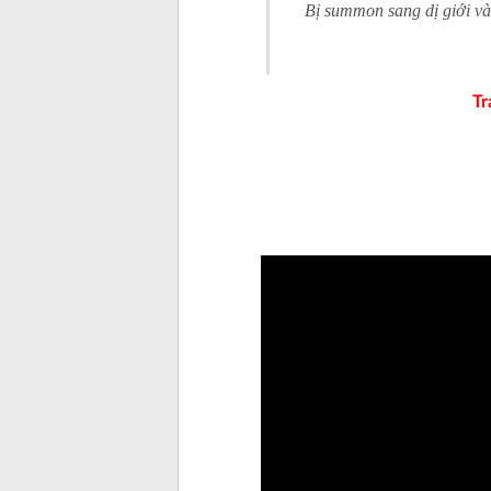
Bị summon sang dị giới và
Tr