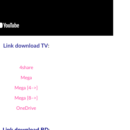
Link download TV
:
4share
Mega
Mega [4–>]
Mega [8–>]
OneDrive