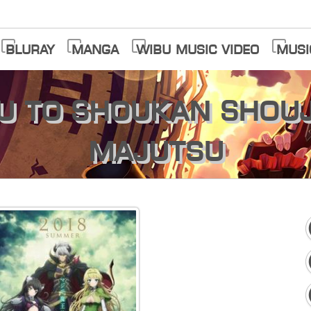
Bluray
Manga
Wibu Music Video
Musi
ou to Shoukan Shouj
Majutsu