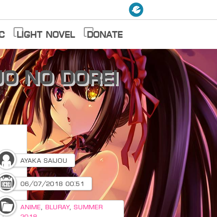
c
Light Novel
Donate
o no Dorei
Ayaka Saijou
06/07/2018 00:51
Anime
,
Bluray
,
Summer
2018