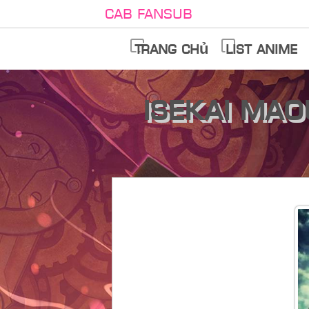
Cab Fansub
Trang chủ
List anime
Isekai Ma