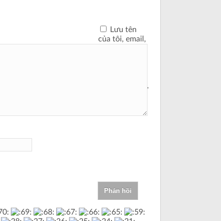
Lưu tên
của tôi, email,
và trang web
trong trình
duyệt này cho
lần bình luận
kế tiếp của tôi.