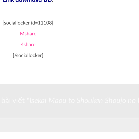
Link download BD
:
[sociallocker id=11108]
Mshare
4share
[/sociallocker]
bài viết "
Isekai Maou to Shoukan Shoujo no 