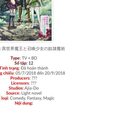
: 異世界魔王と召喚少女の奴隷魔術
Type
: TV + BD
Số tập
: 12
Tình trạng
:
Đã hoàn thành
g chiếu
: 05/7/2018 đến 20/9/2018
Producers
: ???
Licensors
: ???
Studios
: Ajia-Do
Source
:
Light novel
 loại
: Comedy, Fantasy, Magic
Nội dung
: