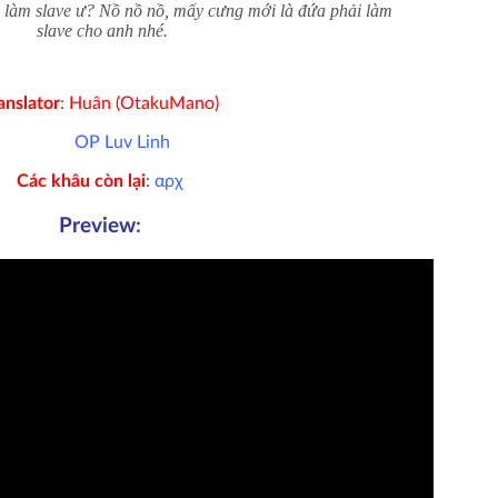
 làm slave ư? Nồ nồ nồ, mấy cưng mới là đứa phải làm
slave cho anh nhé.
anslator
:
Huân (OtakuMano)
OP Luv Linh
Các khâu còn lại
:
αρχ
Preview
: