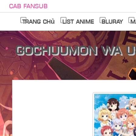
Cab Fansub
Trang chủ
List anime
Bluray
M
Gochuumon wa U