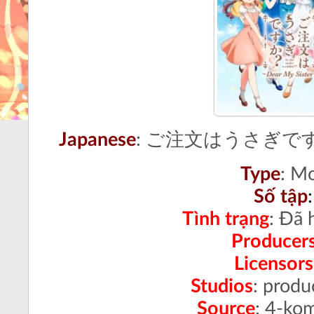
Japanese
: ご注文はうさぎですか??
Type
: M
Số tập
Tình trạng
:
Đã h
Producer
Licensors
Studios
: prod
Source
:
4-kom