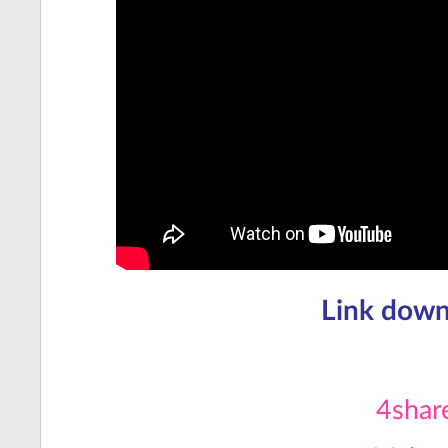
Link down
4shar