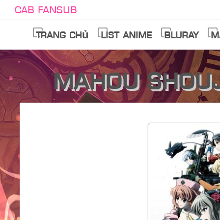
Cab Fansub
Trang chủ
List anime
Bluray
M
Mahou Shouj