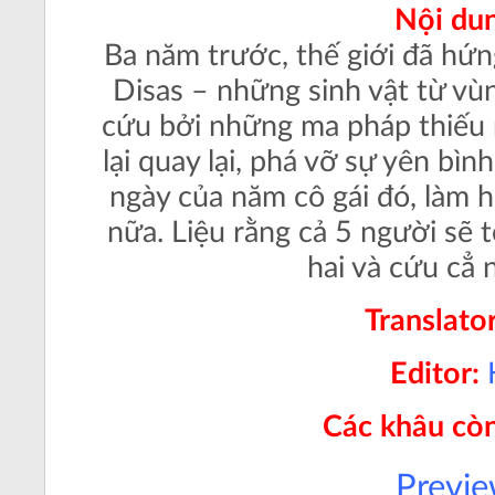
Nội du
Ba năm trước, thế giới đã hứn
Disas – những sinh vật từ vù
cứu bởi những ma pháp thiếu 
lại quay lại, phá vỡ sự yên bì
ngày của năm cô gái đó, làm h
nữa. Liệu rằng cả 5 người sẽ 
hai và cứu cẳ 
Translato
Editor:
Các khâu còn
Previ