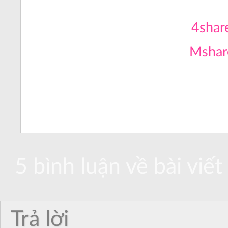
4shar
Mshar
5 bình luận về bài viết 
Trả lời