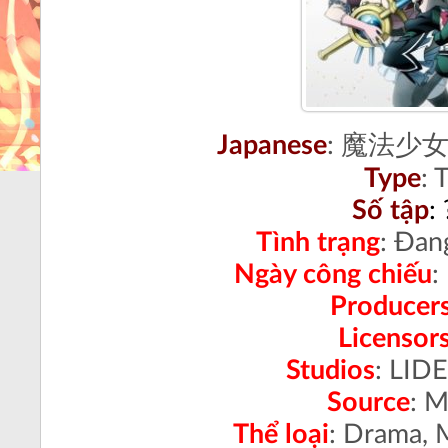
Japanese
:
魔法少女
Type
: 
Số tập
:
Tình trạng
:
Đang
Ngày công chiếu
:
Producer
Licensor
Studios
: LID
Source
: 
Thể loại
:
Drama, M