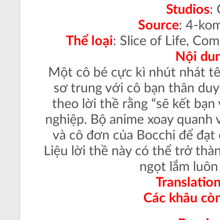
Studios
:
Source
: 4-ko
Thể loại
: Slice of Life, C
Nội du
Một cô bé cực kì nhút nhát tê
sơ trung với cô bạn thân duy
theo lời thề rằng “sẽ kết bạn 
nghiệp. Bộ anime xoay quanh 
và cô đơn của Bocchi để đạt
Liệu lời thề này có thể trở th
ngọt lắm luôn
Translatio
Các khâu còn