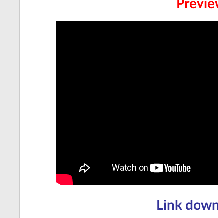
Previ
Link down