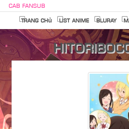
Cab Fansub
Trang chủ
List anime
Bluray
M
Hitoriboc