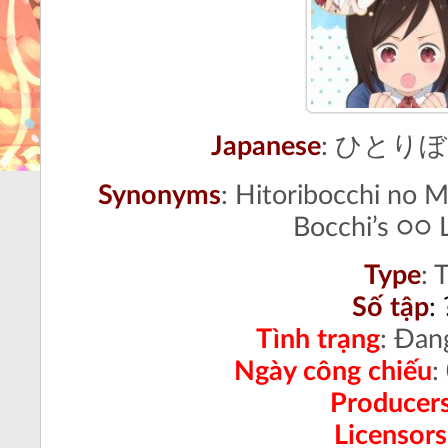
Japanese
: ひとり
Synonyms
: Hitoribocchi no M
Bocchi’s ○○ L
Type
:
T
Số tập
:
Tình trạng
:
Đang
Ngày công chiếu
:
Producer
Licensors