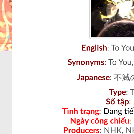
English
: To You
Synonyms
: To You
Japanese
: 不
Type
:
T
Số tập
:
Tình trạng
:
Đang ti
Ngày công chiếu
:
Producers
: NHK, N