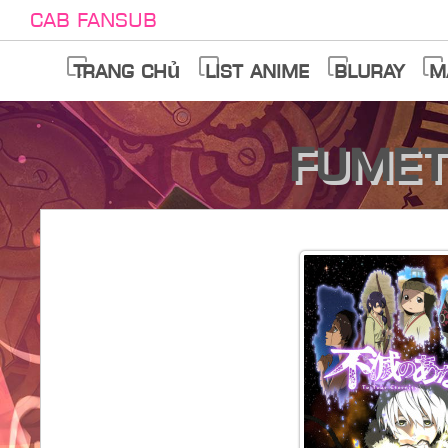
Cab Fansub
Trang chủ
List anime
Bluray
M
Fumet