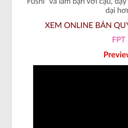
“Fushi” và làm bạn với cậu, dạ
dại hơ
XEM ONLINE BẢN QUY
FPT
Previ