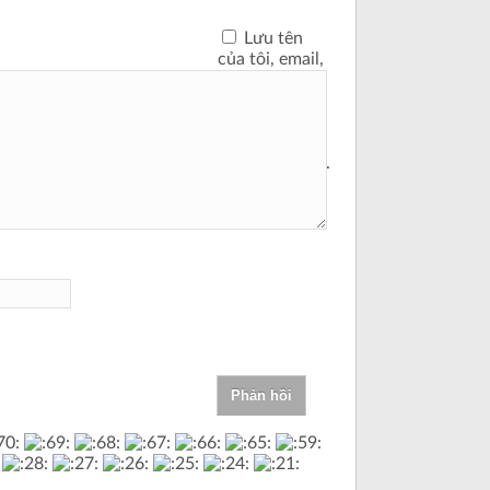
Lưu tên
của tôi, email,
và trang web
trong trình
duyệt này cho
lần bình luận
kế tiếp của tôi.