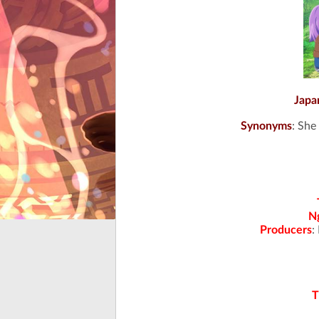
Japa
Synonyms
: She
N
Producers
:
T