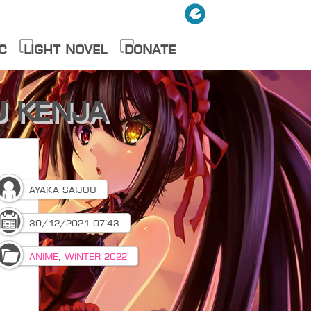
c
Light Novel
Donate
u Kenja
Ayaka Saijou
30/12/2021 07:43
Anime
,
Winter 2022