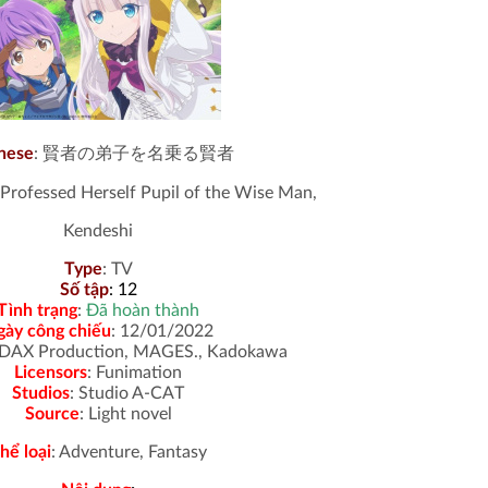
nese
: 賢者の弟子を名乗る賢者
 Professed Herself Pupil of the Wise Man,
Kendeshi
Type
:
TV
Số tập
: 12
Tình trạng
:
Đã hoàn thành
gày công chiếu
: 12/01/2022
 DAX Production, MAGES., Kadokawa
Licensors
: Funimation
Studios
: Studio A-CAT
Source
: Light novel
hể loại
: Adventure, Fantasy