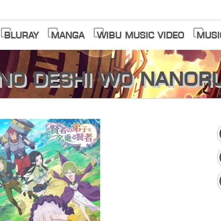
Bluray
Manga
Wibu Music Video
Musi
no Deshi wo Nanor