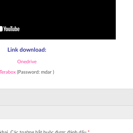
Link download:
Onedrive
Terabox
(Password: mdar )
khai.
Các trường bắt buộc được đánh dấu
*