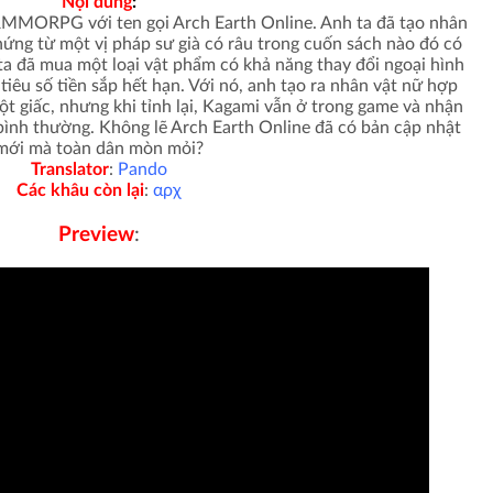
Nội dung
:
MMORPG với ten gọi Arch Earth Online. Anh ta đã tạo nhân
 hứng từ một vị pháp sư già có râu trong cuốn sách nào đó có
 ta đã mua một loại vật phẩm có khả năng thay đổi ngoại hình
iêu số tiền sắp hết hạn. Với nó, anh tạo ra nhân vật nữ hợp
ột giấc, nhưng khi tỉnh lại, Kagami vẫn ở trong game và nhận
bình thường. Không lẽ Arch Earth Online đã có bản cập nhật
mới mà toàn dân mòn mỏi?
Translator
:
Pando
Các khâu còn lại
:
αρχ
Preview
: