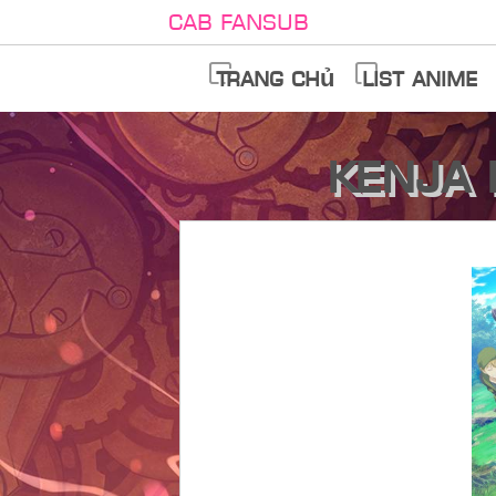
Cab Fansub
Trang chủ
List anime
Kenja 