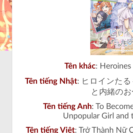
Tên khác
: Heroine
Tên tiếng Nhật
: ヒロインた
と内緒のお
Tên tiếng Anh
: To Become
Unpopular Girl and 
Tên tiếng Việt
: Trở Thành Nữ 