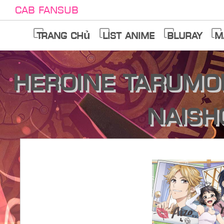
Cab Fansub
Trang chủ
List anime
Bluray
M
Heroine Tarumo
Naish