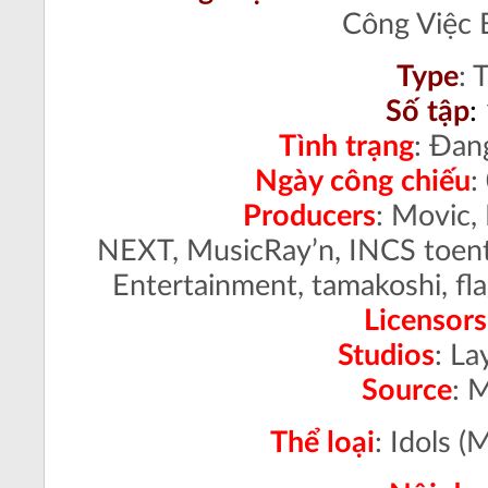
Công Việc 
Type
:
T
Số tập
:
Tình trạng
: Đan
Ngày công chiếu
:
Producers
: Movic,
NEXT, MusicRay’n, INCS toen
Entertainment, tamakoshi, fla
Licensors
Studios
: L
Source
: 
Thể loại
: Idols (