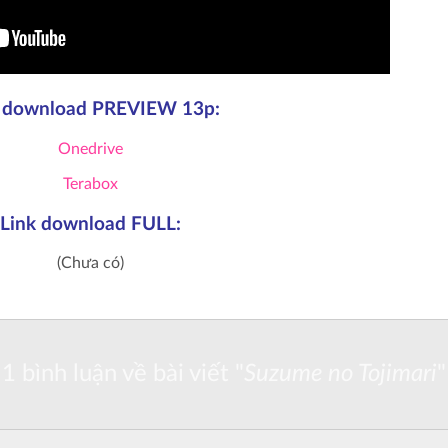
k download PREVIEW 13p:
Onedrive
Terabox
Link download FULL:
(Chưa có)
1 bình luận về bài viết "
Suzume no Tojimari
"