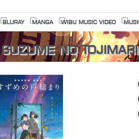
Bluray
Manga
Wibu Music Video
Musi
Suzume no Tojimari