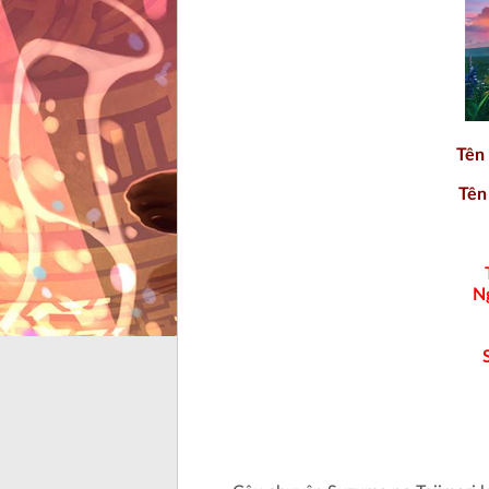
Tên 
Tên
N