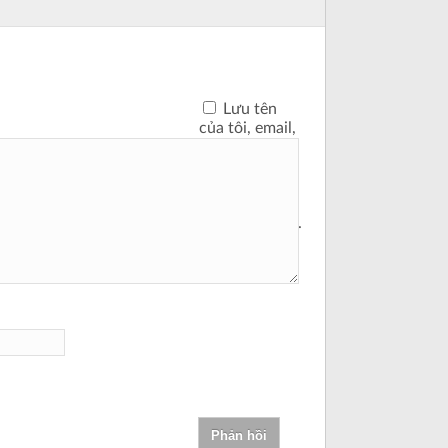
Lưu tên
của tôi, email,
và trang web
trong trình
duyệt này cho
lần bình luận
kế tiếp của tôi.