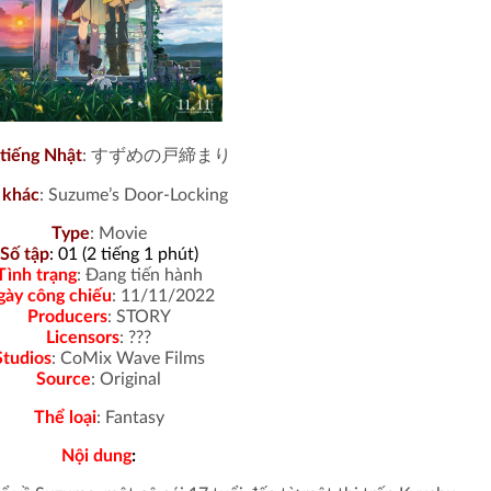
tiếng Nhật
: すずめの戸締まり
 khác
: Suzume’s Door-Locking
Type
:
Movie
Số tập
: 01 (2 tiếng 1 phút)
Tình trạng
: Đang tiến hành
gày công chiếu
: 11/11/2022
Producers
: STORY
Licensors
: ???
Studios
: CoMix Wave Films
Source
: Original
Thể loại
: Fantasy
Nội dung
: