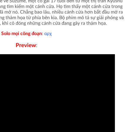
 về Suzume, một cô gái 17 tuổi đến từ một thị trấn Kyushu
đang tìm kiếm một cánh cửa. Họ tìm thấy một cánh cửa trong
đã mở nó. Chẳng bao lâu, nhiều cánh cửa hơn bắt đầu mở ra
g thảm họa từ phía bên kia. Bộ phim mô tả sự giải phóng và
 khi cô đóng những cánh cửa đang gây ra thảm họa.
Solo mọi công đoạn
:
αρχ
Preview
: