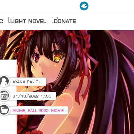
c
Light Novel
Donate
Ayaka Saijou
31/10/2022 17:50
Anime
,
Fall 2022
,
Movie