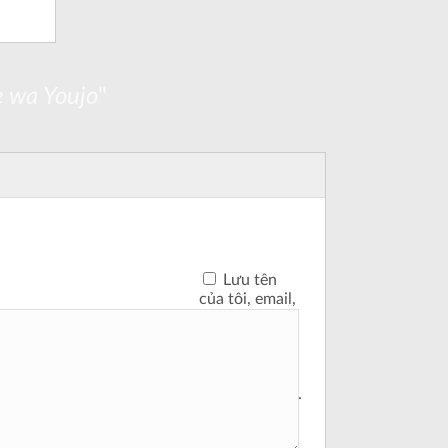
e wa Youjo
"
Lưu tên
của tôi, email,
và trang web
trong trình
duyệt này cho
lần bình luận
kế tiếp của tôi.