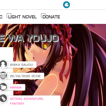
c
Light Novel
Donate
se wa Youjo
Ayaka Saijou
26/02/2025 20:08
Manga
Action
,
Adventure
,
Fantasy