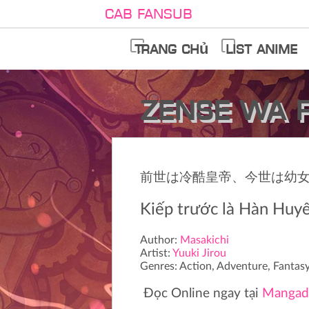
Cab Fansub
Trang chủ
List anime
Zense wa R
前世は冷酷皇帝、今世は幼
Kiếp trước là Hàn Huyết
Author:
Masakichi
Artist:
Yuuki Jirou
Genres:
Action,
Adventure,
Fantas
Đọc Online ngay tại
Mangad