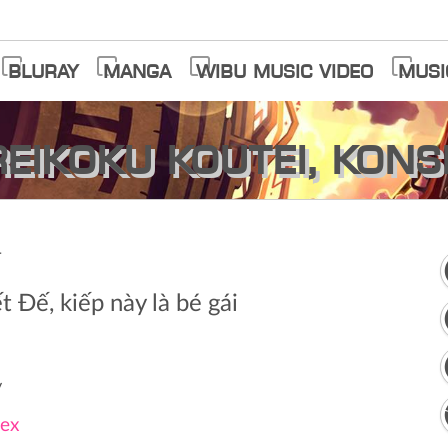
Bluray
Manga
Wibu Music Video
Musi
eikoku Koutei, Kon
女
 Đế, kiếp này là bé gái
y
ex