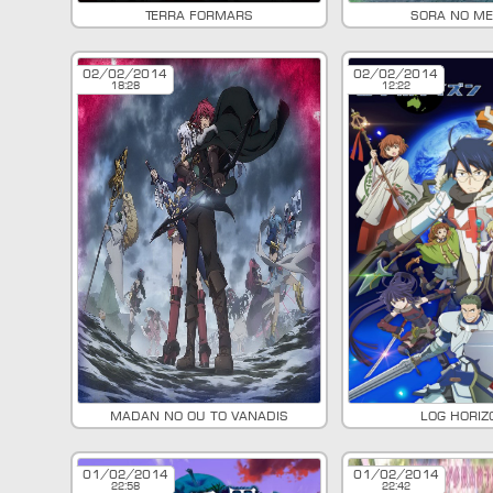
Terra Formars
Sora no M
02/02/2014
02/02/2014
18:28
12:22
Madan no Ou to Vanadis
Log Horiz
01/02/2014
01/02/2014
22:58
22:42