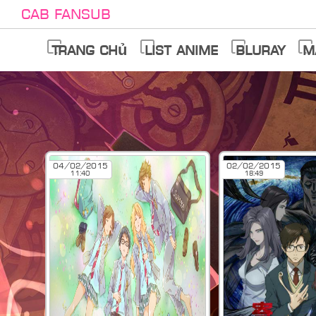
Cab Fansub
Trang chủ
List anime
Bluray
M
04/02/2015
02/02/2015
11:40
18:49