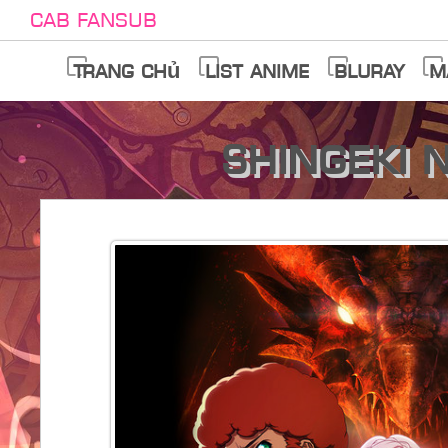
Cab Fansub
Trang chủ
List anime
Bluray
M
Shingeki 