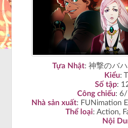
Tựa Nhật
:
神撃のバハム
Kiểu
:
T
Số tập
: 
Công chiếu
: 6
Nhà sản xuất
: FUNimation 
Thể loại
:
Action, F
Nội Du